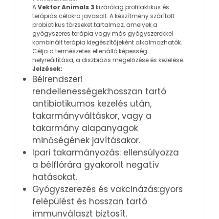
A
Vektor Animals
3
kizárólag profilaktikus és
terápiás célokra javasolt. A készítmény szárított
probiotikus törzseket tartalmaz, amelyek a
gyógyszeres terápia vagy más gyógyszerekkel
kombinált terápia kiegészítőjeként alkalmazhatók.
Célja a természetes ellenálló képesség
helyreállítása, a diszbiózis megelőzése és kezelése.
Jelzések:
Bélrendszeri
rendellenességek:hosszan tartó
antibiotikumos kezelés után,
takarmányváltáskor, vagy a
takarmány alapanyagok
minőségének javításakor.
Ipari takarmányozás: ellensúlyozza
a bélflórára gyakorolt negatív
hatásokat.
Gyógyszerezés és vakcinázás:gyors
felépülést és hosszan tartó
immunválaszt biztosít.