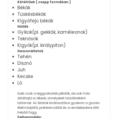
Kétéltűek ( csepp formában )
Békák
Tüskésbékák
Kígyófejű békák
Hüllők
Gyíkok(pl. gekkók, kaméleonok)
Teknősök
Kígyók(pl. királypiton)
Haszonállatok
Tehén
Disznó
Juh
Kecske
Ló
Ezek csak a leggyakoribb példák, de sok más
állatfajta is létezik, amelyeket háziállatként
tartanak. Az állatok kiválasztása gyakran a gazda
életmódjától, preferenciáitól és a rendelkezésre álló
helytől függ.
Felhasználás: