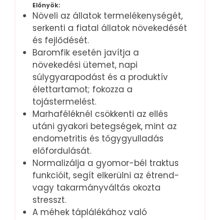
Előnyök:
Növeli az állatok termelékenységét,
serkenti a fiatal állatok növekedését
és fejlődését.
Baromfik esetén javítja a
növekedési ütemet, napi
súlygyarapodást és a produktív
élettartamot; fokozza a
tojástermelést.
Marhaféléknél csökkenti az ellés
utáni gyakori betegségek, mint az
endometritis és tőgygyulladás
előfordulását.
Normalizálja a gyomor-bél traktus
funkcióit, segít elkerülni az étrend-
vagy takarmányváltás okozta
stresszt.
A méhek táplálékához való