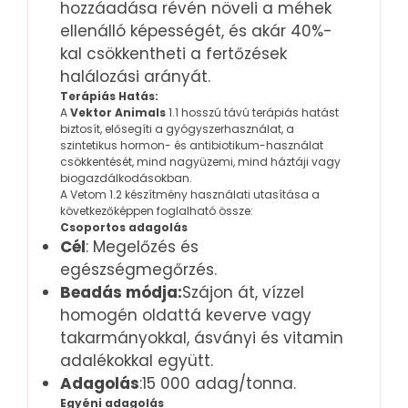
hozzáadása révén növeli a méhek
ellenálló képességét, és akár 40%-
kal csökkentheti a fertőzések
halálozási arányát.
Terápiás Hatás:
A
Vektor Animals
1.1 hosszú távú terápiás hatást
biztosít, elősegíti a gyógyszerhasználat, a
szintetikus hormon- és antibiotikum-használat
csökkentését, mind nagyüzemi, mind háztáji vagy
biogazdálkodásokban.
A Vetom 1.2 készítmény használati utasítása a
következőképpen foglalható össze:
Csoportos adagolás
Cél
: Megelőzés és
egészségmegőrzés.
Beadás módja:
Szájon át, vízzel
homogén oldattá keverve vagy
takarmányokkal, ásványi és vitamin
adalékokkal együtt.
Adagolás
:15 000 adag/tonna.
Egyéni adagolás