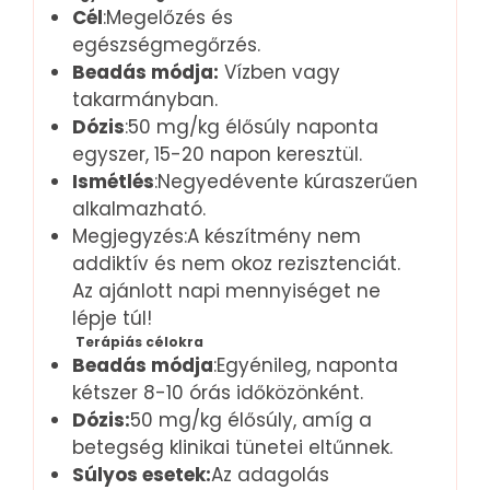
Cél
:Megelőzés és
egészségmegőrzés.
Beadás módja:
Vízben vagy
takarmányban.
Dózis
:50 mg/kg élősúly naponta
egyszer, 15-20 napon keresztül.
Ismétlés
:Negyedévente kúraszerűen
alkalmazható.
Megjegyzés:A készítmény nem
addiktív és nem okoz rezisztenciát.
Az ajánlott napi mennyiséget ne
lépje túl!
Terápiás célokra
Beadás módja
:Egyénileg, naponta
kétszer 8-10 órás időközönként.
Dózis:
50 mg/kg élősúly, amíg a
betegség klinikai tünetei eltűnnek.
Súlyos esetek:
Az adagolás