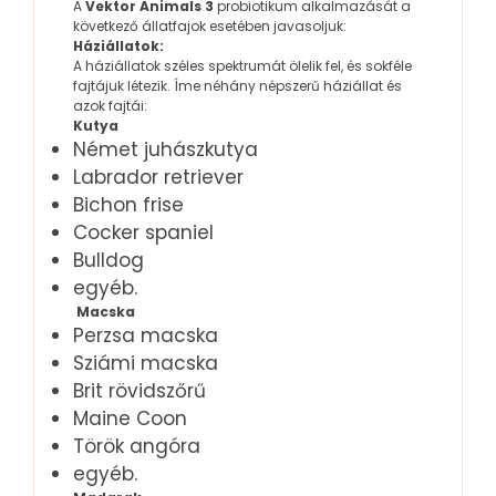
A
Vektor Animals 3
probiotikum alkalmazását a
következő állatfajok esetében javasoljuk:
Háziállatok:
A háziállatok széles spektrumát ölelik fel, és sokféle
fajtájuk létezik. Íme néhány népszerű háziállat és
azok fajtái:
Kutya
Német juhászkutya
Labrador retriever
Bichon frise
Cocker spaniel
Bulldog
egyéb.
Macska
Perzsa macska
Sziámi macska
Brit rövidszőrű
Maine Coon
Török angóra
egyéb.