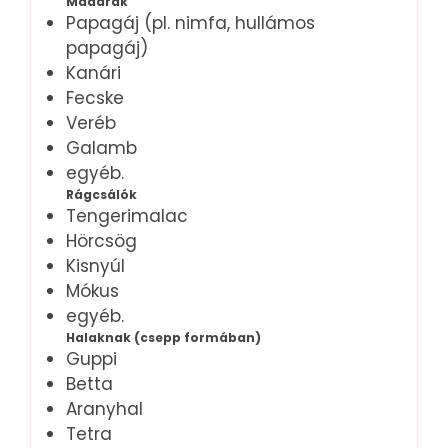
Madarak
Papagáj (pl. nimfa, hullámos
papagáj)
Kanári
Fecske
Veréb
Galamb
egyéb.
Rágcsálók
Tengerimalac
Hörcsög
Kisnyúl
Mókus
egyéb.
Halaknak (csepp formában)
Guppi
Betta
Aranyhal
Tetra