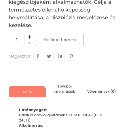
kiegészítőjeként alkalmazhatók. Célja a
természetes ellenálló képesség
helyreállítása, a diszbiózis megelőzése és
kezelése.
Kosárba teszem
Megosztás:
További
információk
Vélemények (0)
Leírás
Hatóanyagok:
Bacillus amyloliquefaciens VKPM B–10642 (DSM
24614)
Alkalmazás: