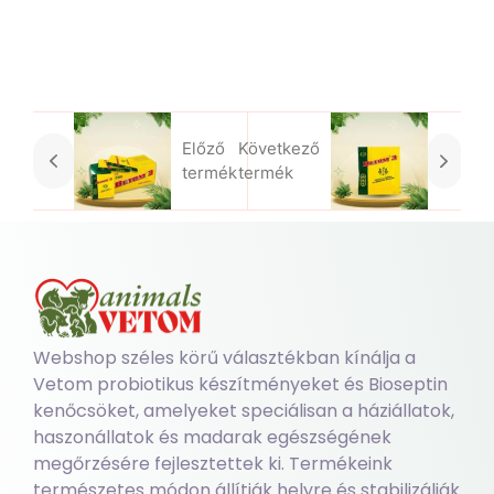
Előző
Következő
termék
termék
Webshop széles körű választékban kínálja a
Vetom probiotikus készítményeket és Bioseptin
kenőcsöket, amelyeket speciálisan a háziállatok,
haszonállatok és madarak egészségének
megőrzésére fejlesztettek ki. Termékeink
természetes módon állítják helyre és stabilizálják