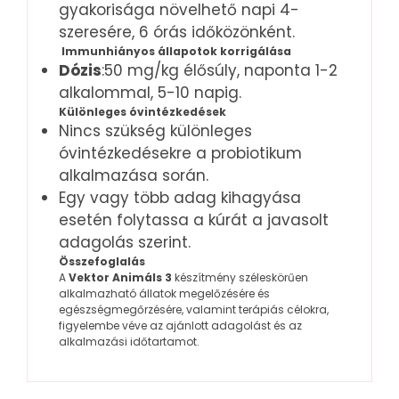
gyakorisága növelhető napi 4-
szeresére, 6 órás időközönként.
Immunhiányos állapotok korrigálása
Dózis
:50 mg/kg élősúly, naponta 1-2
alkalommal, 5-10 napig.
Különleges óvintézkedések
Nincs szükség különleges
óvintézkedésekre a probiotikum
alkalmazása során.
Egy vagy több adag kihagyása
esetén folytassa a kúrát a javasolt
adagolás szerint.
Összefoglalás
A
Vektor Animáls
3
készítmény széleskörűen
alkalmazható állatok megelőzésére és
egészségmegőrzésére, valamint terápiás célokra,
figyelembe véve az ajánlott adagolást és az
alkalmazási időtartamot.