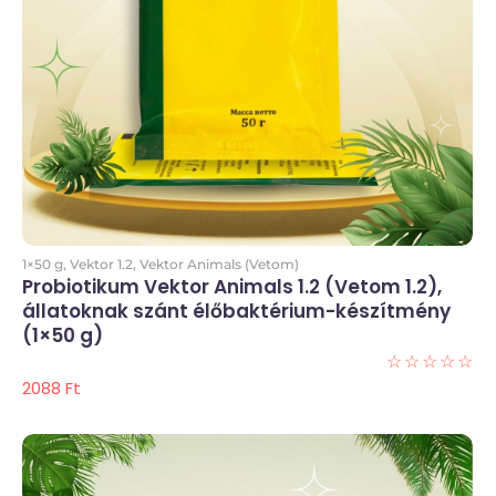
Kosárba
1×50 g
,
Vektor 1.2
,
Vektor Animals (Vetom)
Probiotikum Vektor Animals 1.2 (Vetom 1.2),
állatoknak szánt élőbaktérium-készítmény
(1×50 g)
☆
☆
☆
☆
☆
2088
Ft