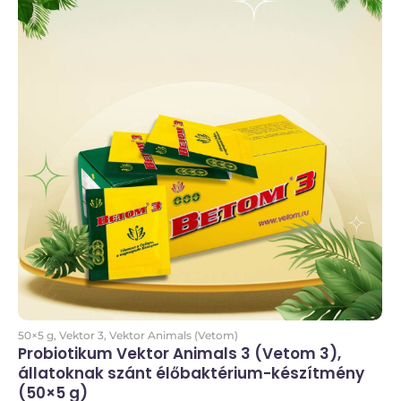
Kosárba
50×5 g
,
Vektor 3
,
Vektor Animals (Vetom)
Probiotikum Vektor Animals 3 (Vetom 3),
állatoknak szánt élőbaktérium-készítmény
(50×5 g)