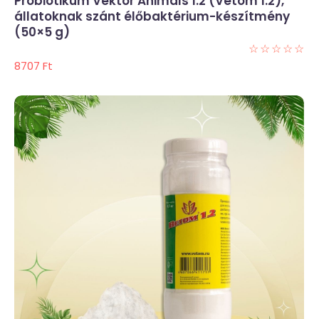
Probiotikum Vektor Animals 1.2 (Vetom 1.2),
állatoknak szánt élőbaktérium-készítmény
(50×5 g)
☆
☆
☆
☆
☆
8707
Ft