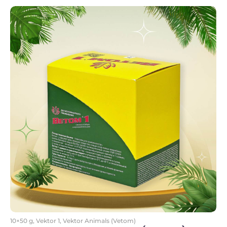
Kosárba
10×50 g
,
Vektor 1
,
Vektor Animals (Vetom)