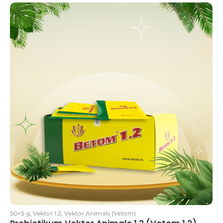
Kosárba
50×5 g
,
Vektor 1.2
,
Vektor Animals (Vetom)