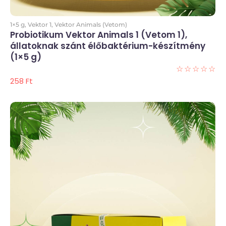
Kosárba
1×5 g
,
Vektor 1
,
Vektor Animals (Vetom)
Probiotikum Vektor Animals 1 (Vetom 1),
állatoknak szánt élőbaktérium-készítmény
(1×5 g)
☆
☆
☆
☆
☆
258
Ft