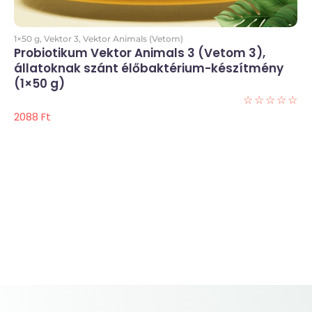
Kosárba
1×50 g
,
Vektor 3
,
Vektor Animals (Vetom)
Probiotikum Vektor Animals 3 (Vetom 3),
állatoknak szánt élőbaktérium-készítmény
(1×50 g)
☆
☆
☆
☆
☆
2088
Ft