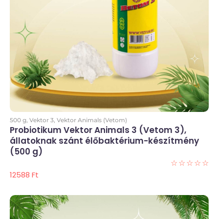
Kosárba
500 g
,
Vektor 3
,
Vektor Animals (Vetom)
Probiotikum Vektor Animals 3 (Vetom 3),
állatoknak szánt élőbaktérium-készítmény
(500 g)
☆
☆
☆
☆
☆
12588
Ft